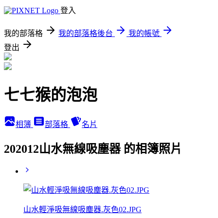
登入
我的部落格
我的部落格後台
我的帳號
登出
七七猴的泡泡
相簿
部落格
名片
202012山水無線吸塵器 的相簿照片
山水輕淨吸無線吸塵器.灰色02.JPG