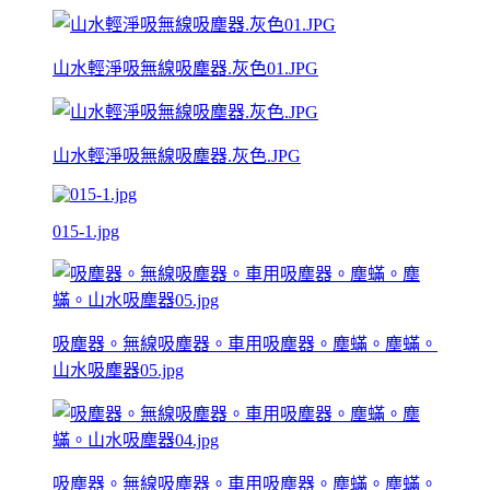
山水輕淨吸無線吸塵器.灰色01.JPG
山水輕淨吸無線吸塵器.灰色.JPG
015-1.jpg
吸塵器。無線吸塵器。車用吸塵器。塵蟎。塵蟎。
山水吸塵器05.jpg
吸塵器。無線吸塵器。車用吸塵器。塵蟎。塵蟎。