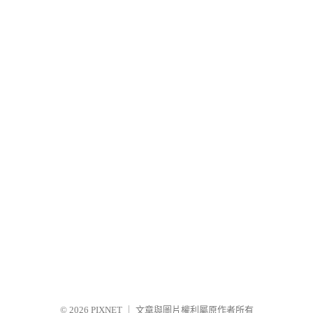
© 2026
PIXNET
｜
文章與圖片權利屬原作者所有