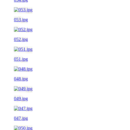
053.jpg
052.jpg
051.jpg
048.jpg
049.jpg
047.jpg