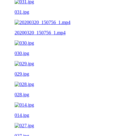
031.jpg
20200320_150756_1.mp4
030.jpg
029.jpg
028.jpg
014.jpg
027.jpg